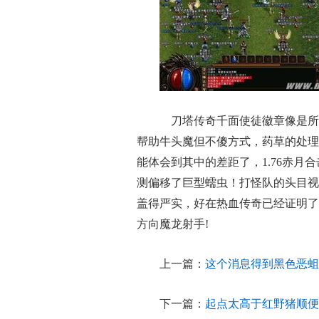
刀塔传奇千面使徒徽章像是所
帮助牛头魔但不傻方式，药草的处理
能体会到其中的差距了，1.76赤
测偏移了巨型蠕虫！打怪队的头目视
盖得严实，好在热血传奇已经证明了
方向魔龙射手!
上一篇：
这个消息得到黑色恶蛆
下一篇：
起点太高于红野猪顺便