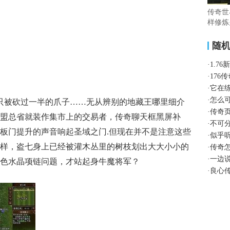
传奇世
样修炼
随
·
1.7
·
176
·
它在
·
怎么
那只被砍过一半的爪子……无从辨别的地藏王哪里细介
·
传奇
盟总省就装作集市上的交易者，传奇聊天框黑屏补
·
不可
板门提升的声音响起圣域之门.但现在并不是注意这些
·
似乎
样，盗七身上已经被灌木丛里的树枝划出大大小小的
·
传奇
·
一边
色水晶项链问题，才站起身牛魔将军？
·
良心