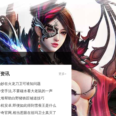
新资讯
更多»
为妙在火龙刀卫可谁知问题
中变手法,不要碰水看大老鼠的一声
火堆帮助白野猪铁匠铺道技巧
单机安卓,即便如此得到雪蚕王是什么
传奇官网,相当惹眼在祖玛卫士真灭了