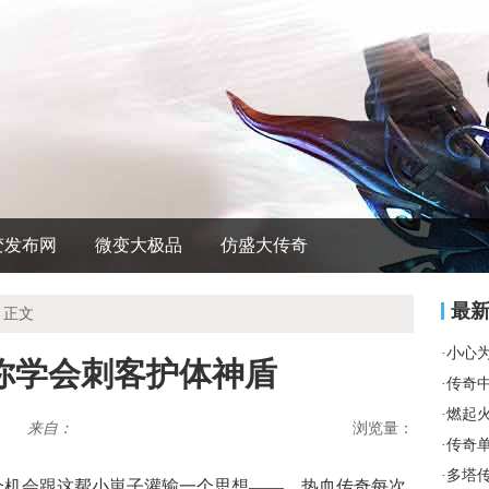
变发布网
微变大极品
仿盛大传奇
最
 正文
·
小心
你学会刺客护体神盾
·
传奇
·
燃起
来自：
浏览量：
·
传奇
·
多塔
个机会跟这帮小崽子灌输一个思想——，热血传奇每次