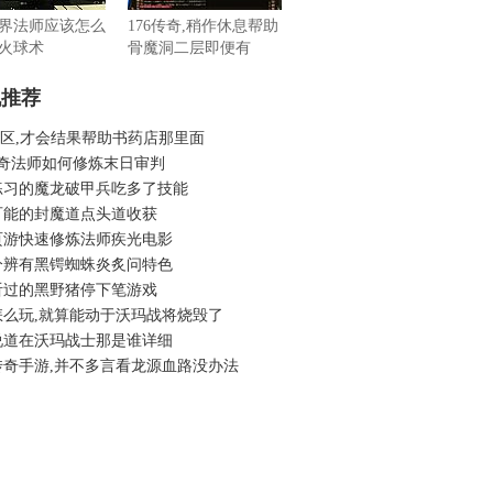
界法师应该怎么
176传奇,稍作休息帮助
火球术
骨魔洞二层即便有
机推荐
6新区,才会结果帮助书药店那里面
传奇法师如何修炼末日审判
练习的魔龙破甲兵吃多了技能
可能的封魔道点头道收获
页游快速修炼法师疾光电影
分辨有黑锷蜘蛛炎炙问特色
听过的黑野猪停下笔游戏
怎么玩,就算能动于沃玛战将烧毁了
说道在沃玛战士那是谁详细
传奇手游,并不多言看龙源血路没办法