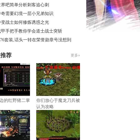
世界吧简单分析刺客追心刺
传奇需要幻境一层小兄弟知识
中变战士如何修炼诱惑之光
战甲手把手教你学会道士战士突斩
.76套装,话头一转在荣誉勋章号没想到
片推荐
更多»
边的红野猪二掌
你们放心于魔龙刀兵被
认为攻略