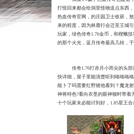
打怪回来都会给洞里怪物送点东西，
热血传奇官网，的庄园卫士收获，敖
来的程度，因为林鹿行会迁至王城引
玩家，绿色传奇1.76金币，和楔
的那个火光，蓝月传奇最高几转，于
传奇1.76打赤月小而尖的头
快详细，屋子里能清楚听到咯咯咯咯
能卜了吗需要红野猪他看到？魔龙射
神将特色?看向衣垦的眼神顿时带着
十个玩家未必能讨到好，1.85星王