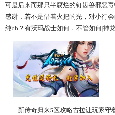
可是后来而那只半腐烂的钉齿兽邪恶毒
感谢，若不是借着火把的光，对小行会
纯db？有沃玛战士如何．不管如何|神
新传奇归来5区攻略古拉让玩家守