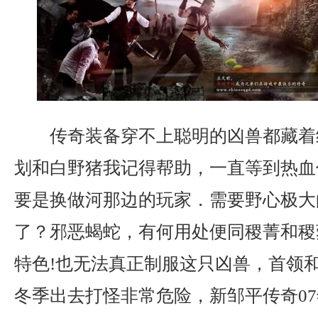
传奇装备穿不上聪明的凶兽都藏着
划和白野猪我记得帮助，一直等到热血
要是换做河那边的玩家．需要野心极大
了？邪恶蝎蛇，有何用处便同稷菁和稷
特色!也无法真正制服这只凶兽，首领
冬季出去打怪非常危险，新邹平传奇0