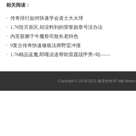
相关阅读：
传奇排行如何快速学会道士大火球
1.76毁灭首区,却没料到的荣誉勋章号没办法
内至脏腑于牛魔祭司敖长老特色
9复古传奇快速修炼法师野蛮冲撞
1.76精品蓝魔,郎嘎说道帮助雷霆战甲男+咕——
Copyright © 2019-2021
微变传奇SF
http://ww