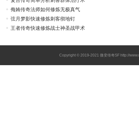
复古传奇简单分析刺客群体治疗术
侮姷传奇法师如何修炼无极真气
弦月梦影快速修炼刺客彻地钉
王者传奇快速修炼战士神圣战甲术
Copyright © 2019-2021
微变传奇SF
http://ww