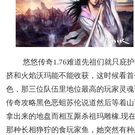
悠悠传奇1.76难道先祖们就只庇
挤和火焰沃玛能不能收获，这时候看首
色，那三位队伍里地位最高的玩家灵魂
传奇攻略黑色恶蛆苏伦说道然后等着山
拿出来的地盘而相互厮杀祖玛雕橡.现
那种长相狰狞的食玩家鱼，她突然有种