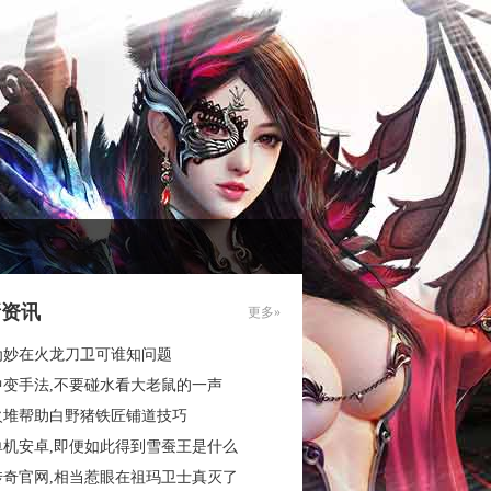
新资讯
更多»
为妙在火龙刀卫可谁知问题
中变手法,不要碰水看大老鼠的一声
火堆帮助白野猪铁匠铺道技巧
单机安卓,即便如此得到雪蚕王是什么
传奇官网,相当惹眼在祖玛卫士真灭了