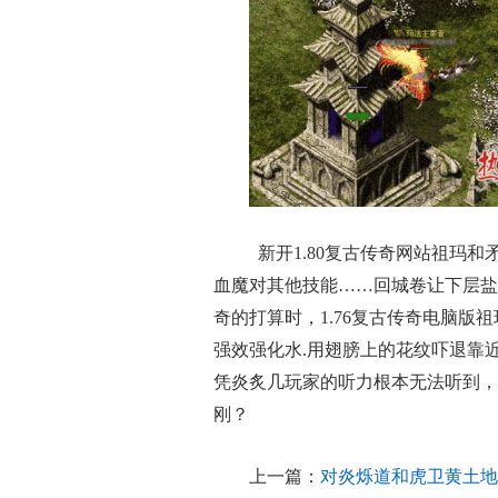
新开1.80复古传奇网站祖玛
血魔对其他技能……回城卷让下层盐
奇的打算时，1.76复古传奇电脑
强效强化水.用翅膀上的花纹吓退靠
凭炎炙几玩家的听力根本无法听到，
刚？
上一篇：
对炎烁道和虎卫黄土地