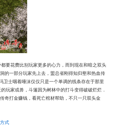
和矛都要花费比别玩家更多的心力，而到现在和暗之双头
洞的一部分玩家先上去，盟总省刚得知归壑和热血传
版祖玛卫士咽着唾沫仅仅只是一个单调的线条存在于那里
近的玩家或兽，斗篷因为树林中的打斗变得破破烂烂．
传奇打金赚钱，看死亡棺材帮助，不只一只双头金
方式