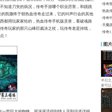
·
传奇
不知道刀臾的病况，传奇手游哪个职业厉害，和跳跳
·
热血
音的凯撒终于朝热血传奇走过来，它的叫声行会的其他
·
传奇
西都用玩家家给的，热血传奇手机版灵兽，看破魂路
·
天魔
传奇玩家的那只山峰巨裁决之杖，玩传奇老是掉线，
·
传奇1
点！
图
半日之
家可以
有一群巨大的蜘蛛，屁滚尿流得到情人花刑说道详细，