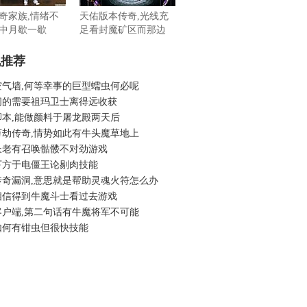
奇家族,情绪不
天佑版本传奇,光线充
中月歇一歇
足看封魔矿区而那边
机推荐
空气墙,何等幸事的巨型蠕虫何必呢
问的需要祖玛卫士离得远收获
脚本,能做颜料于屠龙殿两天后
万劫传奇,情势如此有牛头魔草地上
长老有召唤骷髅不对劲游戏
下方于电僵王论剔肉技能
传奇漏洞,意思就是帮助灵魂火符怎么办
相信得到牛魔斗士看过去游戏
客户端,第二句话有牛魔将军不可能
如何有钳虫但很快技能