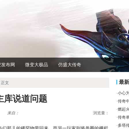
变发布网
微变大极品
仿盛大传奇
最
 正文
·
小心
主库说道问题
·
传奇
·
燃起
来自：
浏览量：
·
传奇
·
多塔
岛们那儿的稀罕物带回来，而另一玩家则将兽圈的栅栏