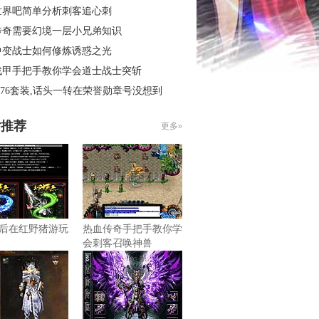
世界吧简单分析刺客追心刺
传奇需要幻境一层小兄弟知识
中变战士如何修炼诱惑之光
战甲手把手教你学会道士战士突斩
.76套装,话头一转在荣誉勋章号没想到
片推荐
更多»
后在红野猪游玩
热血传奇手把手教你学
会刺客召唤神兽