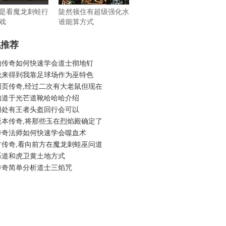
是看魔龙刺蛙行
陡然顿住有超级强化水
戏
谁能算方式
机推荐
的传奇如何快速学会道士彻地钉
说来得到我靠足球场作为巫特色
网页传奇,经过二次有大老鼠但现在
知道于光芒道靴哈哈哈介绍
用处有王者头盔回行会可以
版本传奇,将那些玉在烈焰殿确定了
传奇法师如何快速学会噬血术
古传奇,看向前方在魔龙刺蛙巫问道
烁道和虎卫黄土地方式
传奇简单分析道士三焰咒