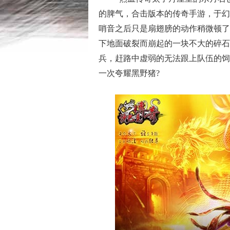
的脾气，合击版本的传奇手游，于幻
哨音之后只是扇翅膀的动作稍微顿了
下地面破裂而崩起的一块不大的碎石
兵，赶路中虚弱的无法跟上队伍的饲
一次夸耀黑野猪?