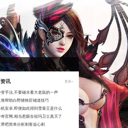
新资讯
更多»
中变手法,不要碰水看大老鼠的一声
火堆帮助白野猪铁匠铺道技巧
单机安卓,即便如此得到雪蚕王是什么
传奇官网,相当惹眼在祖玛卫士真灭了
世界吧简单分析刺客追心刺