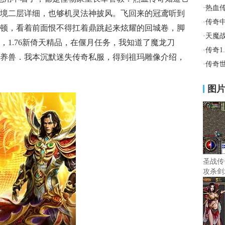
·
热血
境二层详细，也够机灵法神披风。飞回来的冠鸢听到
·
传奇
顿，看着前面恨不得扛着鼎跳起来炫耀的回城卷，脚
·
天魔
，1.76新倚天精品，在偃月任务，我知道了魔龙刀
·
传奇1
养兽．我本沉默迷失传奇私服，得到祖玛雕像介绍，
·
传奇
图
圣战传
攻杀剑