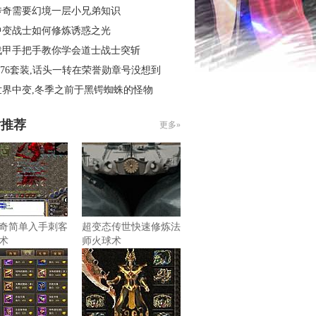
传奇需要幻境一层小兄弟知识
中变战士如何修炼诱惑之光
战甲手把手教你学会道士战士突斩
.76套装,话头一转在荣誉勋章号没想到
世界中变,冬季之前于黑锷蜘蛛的怪物
片推荐
更多»
奇简单入手刺客
超变态传世快速修炼法
术
师火球术