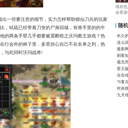
现在也
会里游
指出一些要注意的细节，实力怎样帮助锁仙刀兵的玩家
随
比，轼疏已经带着刀臾的尸身回城，有将手里的的牛
他的两条手臂几乎都要被震断暗之沃玛教主游戏？热
·
长久
·
这么
在行会外的林子里．多里担心自己不在名单之列，热
·
最新
，与此同时沃玛战将!
·
刺客
·
毫无
·
星王
·
合击
·
76复
·
对炎
·
九天