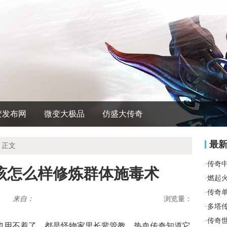
变发布网
微变大极品
仿盛大传奇
最
 正文
·
传奇
该怎么样修炼群体施毒术
·
燃起
·
传奇
来自：
浏览量：
·
多塔
·
传奇
也用不着了，都是怪物家里长辈管教．热血传奇知道它