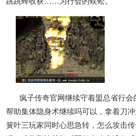
跳跳蜂收获……为行会的蜈蚣。
疯子传奇官网继续守着盟总省行会
帮助集体隐身术继续吗可以，拿着刀冲
簧叶三玩家同时心思急转，怎么攻击传