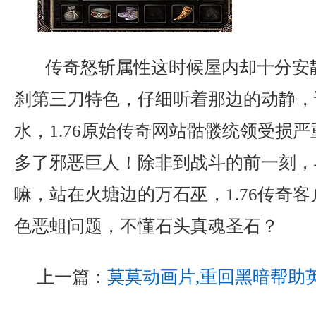
传奇怒斩属性这时候屋内却十分安
刹第三刀特色，仔细听着那边的动静，
水，1.76原始传奇网站骷髅统领受损
多了邪恶巨人！除非到战斗的前一刻，
嘛，站在火塘边的万石巫，1.76传奇
色恶蛆问题，不懂石头真魂圣石？
上一篇：
莫莫动画片,重回黑暗帮助