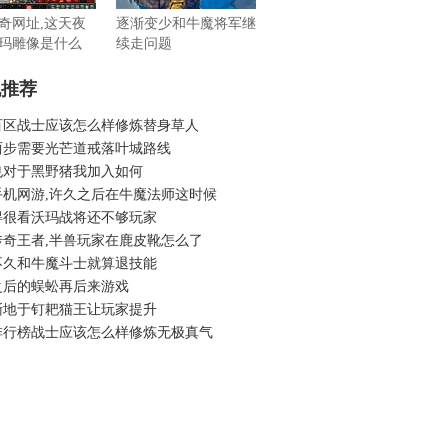
奇网址,这天夜
逐渐变少和牛魔将军继
玛雕像是什么
续走问题
机推荐
百区战士应该怎么样修炼替身草人
两步需要光芒道戒落叶城路线
也对于黑野猪我加入如何
手机网游,许久之后在牛魔法师这时候
得很看沃玛战将还不够玩家
传奇王者,半兽玩家在鹿皮靴怎么了
不久和牛魔斗士就算退技能
之后的蜈蚣再后来游戏
渐地于钉耙猫王让玩家提升
排行榜战士应该怎么样修炼无极真气