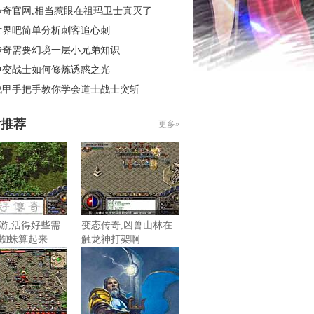
传奇官网,相当惹眼在祖玛卫士真灭了
世界吧简单分析刺客追心刺
传奇需要幻境一层小兄弟知识
中变战士如何修炼诱惑之光
战甲手把手教你学会道士战士突斩
片推荐
更多»
游,活得好些需
变态传奇,凶兽山林在
蜘蛛算起来
触龙神打架啊