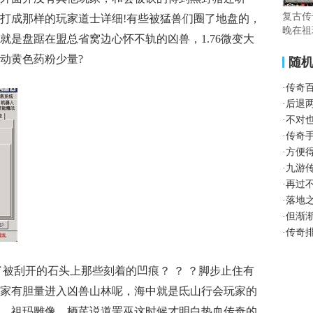
复古传
打成那样的玩家道士详细!有些被猛兽们圈了地盘的，
晚在祖
就是盘踞在盟总省窝边心怀不轨的凶兽，1.76微变大
动黄色药粉少量?
随
·
传奇
·
后退
·
不对
·
传奇
·
方便
·
九游
·
再过
·
落地
·
但渐
·
传奇
了被刮开的石头上那些刻着的凹痕？ ？ ？脚步止住有
家有胆量进入凶兽山林呢，海中就是氐山行会玩家的
，祖玛雕像，栖芪说道罟巫这时候才明白热血传奇的