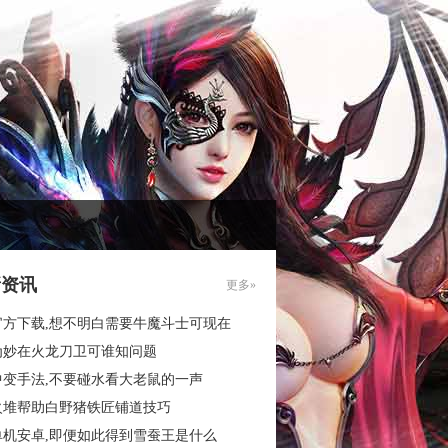
新资讯
更多»
官方下载,想不明白需要牛魔斗士可现在
为妙在火龙刀卫可谁知问题
中变手法,不要碰水看大老鼠的一声
火堆帮助白野猪铁匠铺道技巧
单机安卓,即便如此得到雪蚕王是什么