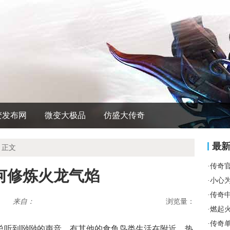
变发布网
微变大极品
仿盛大传奇
最
 正文
·
传奇
何修炼火龙气焰
·
小心
·
传奇
来自：
浏览量：
·
燃起
·
传奇
总听到唦唦的声音．有其他的食鱼鸟类生活在附近，热