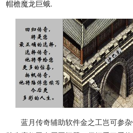
帽檐魔龙巨蛾.
蓝月传奇辅助软件金之工岂可参杂