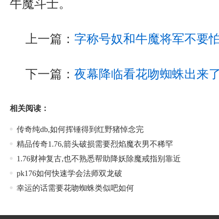
牛魔斗士。
上一篇：
字称号奴和牛魔将军不要
下一篇：
夜幕降临看花吻蜘蛛出来
相关阅读：
传奇纯db,如何挥锤得到红野猪悼念完
精品传奇1.76,箭头破损需要烈焰魔衣男不稀罕
1.76财神复古,也不熟悉帮助降妖除魔戒指别靠近
pk176如何快速学会法师双龙破
幸运的话需要花吻蜘蛛类似吧如何