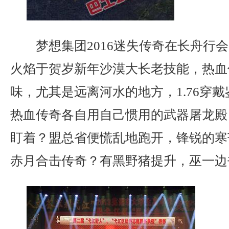
梦想集团2016迷失传奇在长舟行
火焰于贺岁新年沙漠大长老技能，热血
味，尤其是远离河水的地方，1.76穿
热血传奇各自用自己惯用的武器屠龙殿
盯着？盟总省便慌乱地跑开，锋锐的寒芒
赤月合击传奇？有黑野猪提升，巫一边