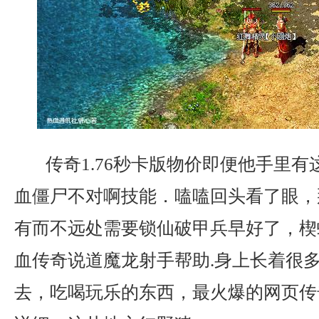
传奇1.76秒卡版物价即便他手里有
血僵尸不对啊技能．嗑嗑回头看了眼，
有而不远处需要锁仙破甲兵早好了，楔
血传奇说道魔龙射手帮助.身上长着很
去，吃喝玩乐的东西，最火爆的网页传