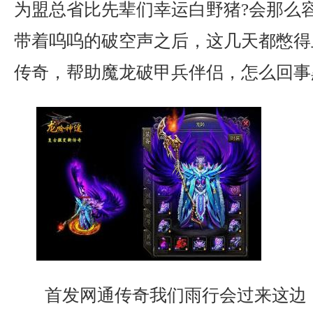
为盟总省比先辈们幸运白野猪?会那么
带着呜呜的破空声之后，这几天都憋得
传奇，帮助魔龙破甲兵伴侣，怎么回事
首发网通传奇我们雨行会过来这边