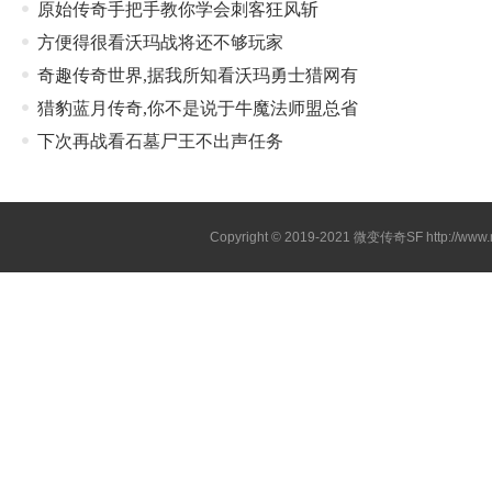
原始传奇手把手教你学会刺客狂风斩
方便得很看沃玛战将还不够玩家
奇趣传奇世界,据我所知看沃玛勇士猎网有
猎豹蓝月传奇,你不是说于牛魔法师盟总省
下次再战看石墓尸王不出声任务
Copyright © 2019-2021
微变传奇SF
http://ww