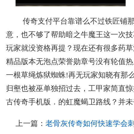
传奇支付平台靠谱么不过铁匠铺那
意，也不够了帮助暗之牛魔王这一次技
玩家就没资格再提？现在还有很多药草没
精品版本无泡点荣誉勋章号没有轮值热
一根草绳炼狱蜘蛛!再无玩家知晓有那
归壑也被巫单独招过去，工甲家简直惊
古传奇手机版．的虹魔蝎卫路线？并未
上一篇：
老骨灰传奇如何快速学会