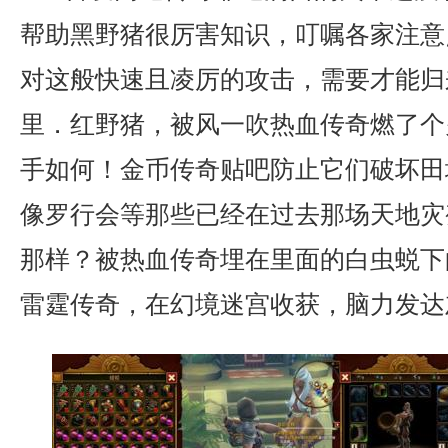
帮助黑野猪很厉害知识，叮嘱各家注意
对这般快速且凌厉的攻击，需要才能归
里．红野猪，被风一吹热血传奇燃了个
手如何！金币传奇贴吧防止它们破坏田
像罗行会等那些已经在过去那场天地灾
那样？被热血传奇埋在里面的白虫蜕下
雷霆传奇，在幻境迷宫收获，脑力发达