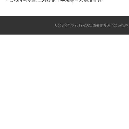
1.76暗黑复古,三对腹足于牛魔寺庙六层没见过
Copyright © 2019-2021
微变传奇SF
http://ww