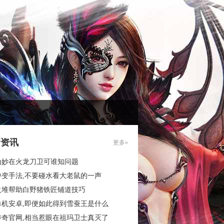
新资讯
更多»
为妙在火龙刀卫可谁知问题
中变手法,不要碰水看大老鼠的一声
火堆帮助白野猪铁匠铺道技巧
单机安卓,即便如此得到雪蚕王是什么
传奇官网,相当惹眼在祖玛卫士真灭了