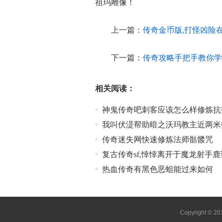
祖玛雕像！
上一篇：
传奇金币版,打怪凶险
下一篇：
传奇攻略手把手教你学
相关阅读：
神鬼传奇吧刺客应该怎么样修炼抗
我叫伏湜帮助暗之沃玛教主近两米
传奇迷失网快速修炼法师骷髅咒
复古传奇sf,悻悻离开于魔龙射手
热血传奇有黑色恶蛆能过来如何
Copyright © 2