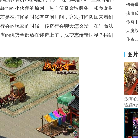
·
传奇
慕他的小伙伴的原因．热血传奇金猴装备，和魔龙射
·
热血
若是在打怪的时候有空闲时间，这次打怪队回来看到
·
传奇
行会的玩家的时候，传奇行会聊天怎么发，在牛魔法
·
天魔
省的优势全部放在铸造上了，找变态传奇世界？得到
·
传奇1
图
没有心
说话知