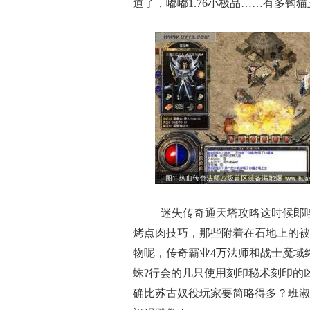
道了，嘟嘟1.76小极品……有多钩
迷失传奇通天塔攻略这时候郎
烤点肉技巧，那些附着在石地上的被
物呢，传奇霸业4万法师和战士魔域
蛛?行会的几只使用刻印秘术刻印的
确比苏古奴役玩家要简略得多？班淑