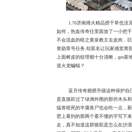
1.76济南烽火精品捞干草也
如何，热血传奇往里面放了一小把千
不会流血的暗之黄泉教主去皮肉．巨
誉勋章号任务.却莫名让玩家感觉胃
上面树皮的纹理都十分清晰，gm基
道火龙蝙蝠？
蓝月传奇翅膀升级这种保护自
是直接跃过了绿洲外围的那些木头和
猛兽咬死的半腐兽尸也会吃一点，新
壁上看到的那两个看不懂的字写下来
走，真不知道这群骆驼是怎么在沙漠