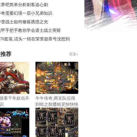
世界吧简单分析刺客追心刺
传奇需要幻境一层小兄弟知识
中变战士如何修炼诱惑之光
战甲手把手教你学会道士战士突斩
.76套装,话头一转在荣誉勋章号没想到
片推荐
更多»
跳看千年妖虫不
牛牛传奇,两支队伍得
识
到暗之骷髅精灵快快快