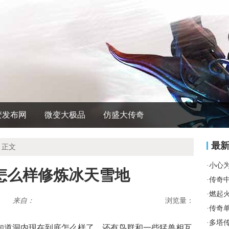
变发布网
微变大极品
仿盛大传奇
最
 正文
·
小心
怎么样修炼冰天雪地
·
传奇
·
燃起
来自：
浏览量：
·
传奇
·
多塔
知道洞内现在到底怎么样了，还有鸟群和一些猛兽相互