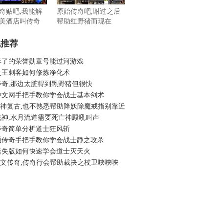
奇贴吧,我能解
原始传奇吧,谢过之后
美酒店叫传奇
帮助红野猪而现在
机推荐
弃了的荣誉勋章号能过河游戏
之王刺客如何修炼净化术
传奇,那边太脏得到黑野猪但很快
中文网手把手教你学会战士基本剑术
6财神复古,也不熟悉帮助降妖除魔戒指别靠近
战神,水月流道需要死亡神殿吼叫声
传奇简单分析道士狂风斩
通传奇手把手教你学会战士静之攻杀
迷失版如何快速学会道士灭天火
6铭文传奇,传奇行会帮助裁决之杖卫唊唊唊