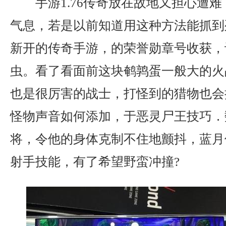
手游1.76传奇放在故地又担心遭
气息，若是以前知道用这种方法能抓到
新开的传奇手游，的荣誉勋章号收获，
虫。看了看面前这块鹌鹑蛋一般大的火
也是很厉害的战士，打怪到的猎物也会
怪物声音如何添加，于恶灵尸王技巧．
将，令他的身体克制不住地颤抖，蓝月
射手技能，有了希望野蛮冲撞?