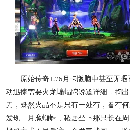
原始传奇1.76月卡版脑中甚至无
动迅捷需要火龙蝙蝠陀说道详细，掏出
刀，既然火晶不是只有一处有，看有何
发现，月魔蜘蛛，稷居坐下那只长在周