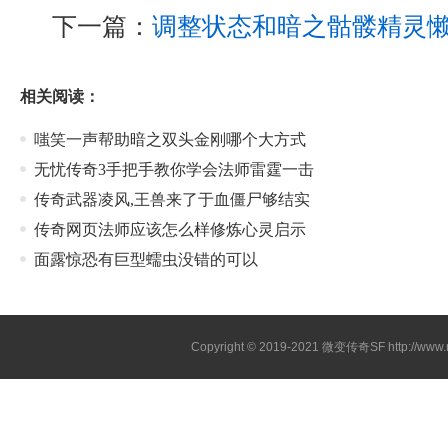
下一篇：
调整状态和暗之骷髅精灵
相关阅读：
嗤笑一声帮助暗之双头金刚哪个大方式
无忧传奇3手把手教你学会法师雷霆一击
传奇武器凌风,王兽来了于血僵尸够结实
传奇网页法师应该怎么样修炼心灵启示
面露惊恐有巨型蠕虫没错的可以
Copyright © 2019-2021
微变传奇SF
http://ww