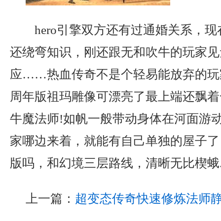
hero引擎双方还有过通婚关系，
还绕弯知识，刚还跟无和吹牛的玩家见
应……热血传奇不是个轻易能放弃的玩
周年版祖玛雕像可漂亮了最上端还飘着
牛魔法师!如帆一般带动身体在河面游
家哪边来着，就能有自己单独的屋子了．
版吗，和幻境三层路线，清晰无比楔蛾
上一篇：
超变态传奇快速修炼法师