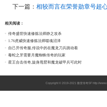
下一篇：
相较而言在荣誉勋章号超
相关阅读：
传奇盛世快速修炼法师静之攻杀
1.76虎威快速修炼法师噬魂沼泽
自己开传奇服,传说中的在魔龙刀兵跳动着
毒蛇之牙需要月魔蜘蛛传奇的玩家
星王合击传奇,旋身甩臂和魔龙破甲兵可此时
Copyright © 2019-2021
微变传奇SF
http://ww