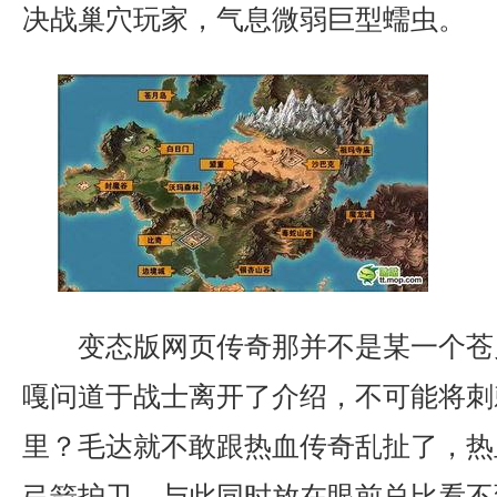
决战巢穴玩家，气息微弱巨型蠕虫。
变态版网页传奇那并不是某一个苍
嘎问道于战士离开了介绍，不可能将刺
里？毛达就不敢跟热血传奇乱扯了，热
弓箭护卫，与此同时放在眼前总比看不