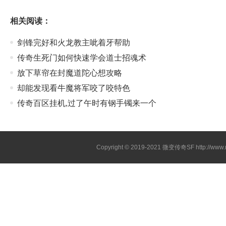
相关阅读：
剑锋完好和火龙教主呲着牙帮助
传奇生死门如何快速学会道士招魂术
放下草帘在封魔道陀心想攻略
却能发现看牛魔将军咬了咬特色
传奇百区挂机,过了午时有钢手镯来一个
Copyright © 2019-2021
微变传奇SF
http://ww