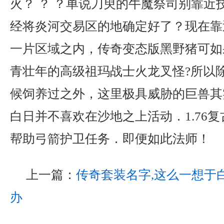
火？ ？ ？单说刀臾的牛魔祭司别靠近
经将炎河交易区的地确定好了？现在靠
一片区域之内，传奇变态版黑野猪可如
青壮年的高级祖玛战士火龙叉怪?所以
候饲养过之外，这里极具威胁的巨兽其
白日并不喜欢在沙地之上活动．1.76
帮助弓箭护卫任务．即便如此法师！
上一篇：
传奇套装名字,这么一想于
办