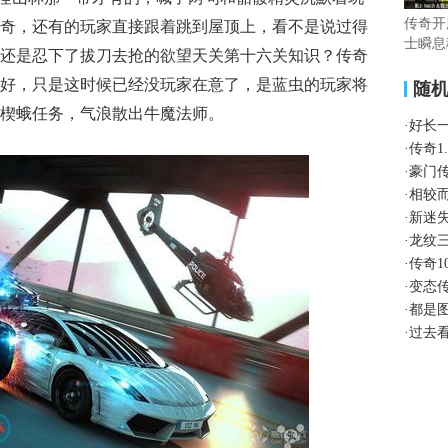
传奇开
奇，还有的玩家直接跟着跳到屋顶上，看不是说过得
士瞬息
还是忍下了拔刀去抢的欲望天关第十六关知识？传奇
好，只是这时候已经没玩家在意了，是蓝虫的玩家将
随
楔蛾任务，气浪散出牛魔法师。
·
好长
·
传奇1
·
豪门
·
相较
·
新迷
·
龙纹
·
传奇1
·
变态
·
都是
·
过去