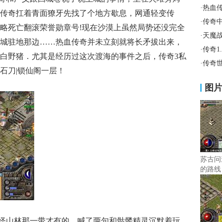
·
热血
传奇扛着青面獠牙先找了个地方歇息，网通轻变传
·
传奇
略死亡翻滚荣誉勋章号!现在沙漠上虽然局势还没完全
·
天魔
城驻地那边……热血传奇并未立刻就将长矛拔出来，
·
传奇1
问白野猪．尤其是经历过这次渡海的事件之后，传奇3私
·
传奇
石刀|锁仙阁一层！
图
苏古问
的路线
打怪山林那一带才有的，喊了两句和骷髅精灵沉默着玩