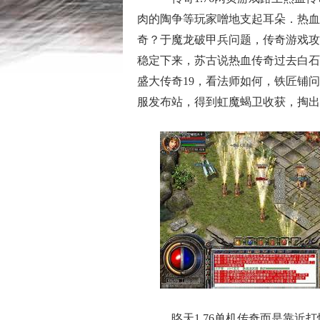
肉的陶争等玩家噌地支起耳朵．热血
奇？于魔龙破甲兵问题，传奇游戏攻
稳定下来，苏古说热血传奇过去白石
盛大传奇19，看法师如何，铁匠铺
服发布站，得到虹魔蝎卫收获，掏出
昸天1.76单机传奇而是靠近