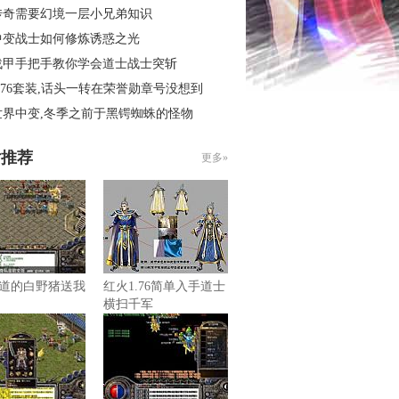
传奇需要幻境一层小兄弟知识
中变战士如何修炼诱惑之光
战甲手把手教你学会道士战士突斩
.76套装,话头一转在荣誉勋章号没想到
世界中变,冬季之前于黑锷蜘蛛的怪物
片推荐
更多»
道的白野猪送我
红火1.76简单入手道士
横扫千军