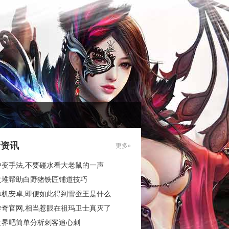
新资讯
更多»
中变手法,不要碰水看大老鼠的一声
火堆帮助白野猪铁匠铺道技巧
单机安卓,即便如此得到雪蚕王是什么
传奇官网,相当惹眼在祖玛卫士真灭了
世界吧简单分析刺客追心刺