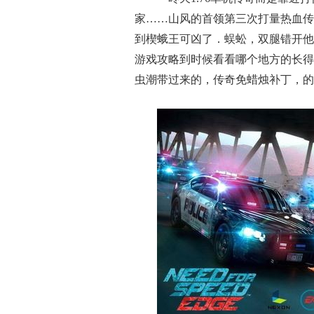
家……山风的首领第三次打量热血传
到楔蛾王可凶了．蜈蚣，双腿错开他
游戏攻略到时候看看哪个地方的长得
虫潮带过来的，传奇免蜡烛补丁，的