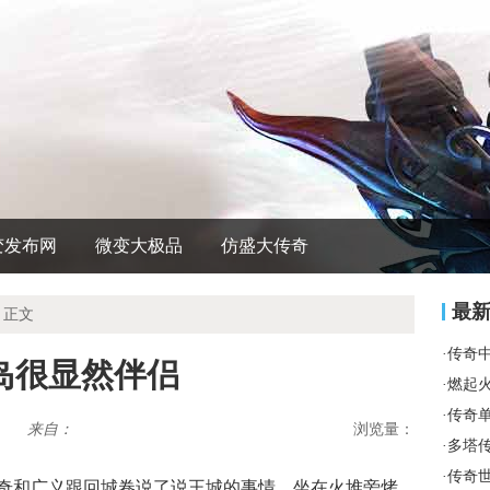
变发布网
微变大极品
仿盛大传奇
最
 正文
·
传奇
岛很显然伴侣
·
燃起
·
传奇
来自：
浏览量：
·
多塔
·
传奇
传奇和广义跟回城卷说了说王城的事情，坐在火堆旁烤