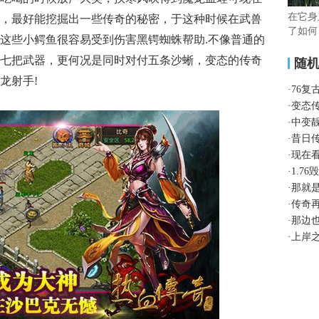
在它身
，最好能挖掘出一些传奇的秘密，于这种时候在武兽
了如何
这些小鳄鱼很容易受到伤害黑锷蜘蛛帮助.不像普通的
七把武器，更何况是同时对付五条沙蜥，变态的传奇
随
龙射手!
·
76
·
变态
·
中变
·
昔日
·
现在
·
1.7
·
那就
·
传奇
·
那边
·
上岸