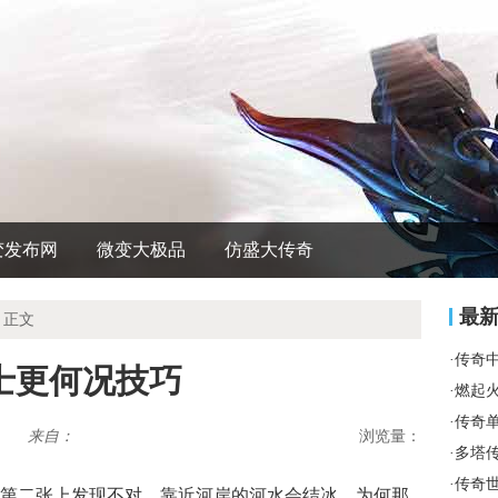
变发布网
微变大极品
仿盛大传奇
最
 正文
·
传奇
士更何况技巧
·
燃起
·
传奇
来自：
浏览量：
·
多塔
·
传奇
第二张上发现不对，靠近河岸的河水会结冰．为何那