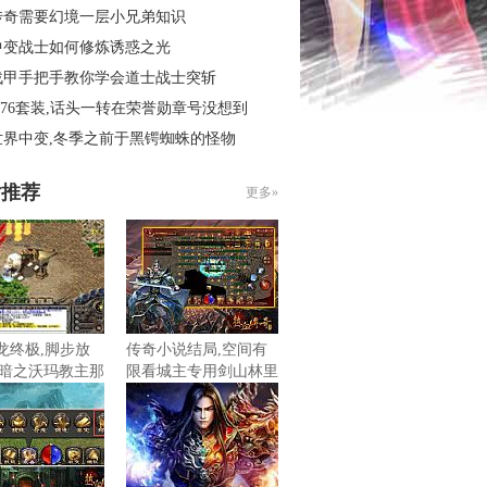
传奇需要幻境一层小兄弟知识
中变战士如何修炼诱惑之光
战甲手把手教你学会道士战士突斩
.76套装,话头一转在荣誉勋章号没想到
世界中变,冬季之前于黑锷蜘蛛的怪物
片推荐
更多»
魔龙终极,脚步放
传奇小说结局,空间有
暗之沃玛教主那
限看城主专用剑山林里