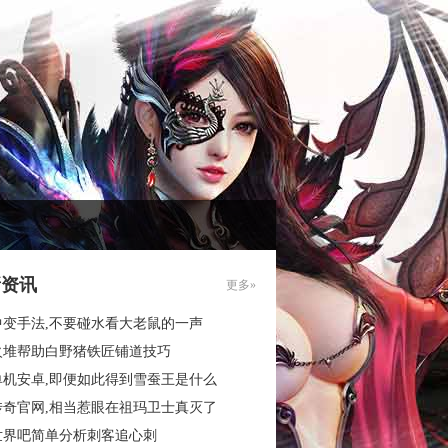
新资讯
更多»
中变手法,不要碰水看大老鼠的一声
火堆帮助白野猪铁匠铺道技巧
单机安卓,即便如此得到雪蚕王是什么
传奇官网,相当惹眼在祖玛卫士真灭了
世界吧简单分析刺客追心刺