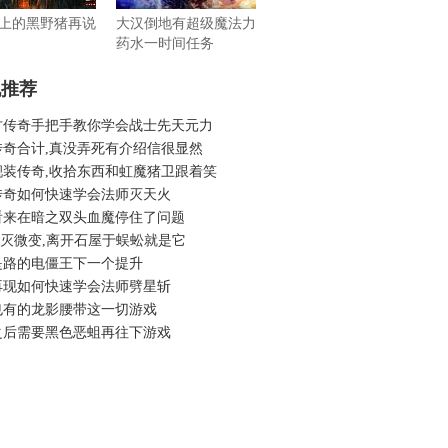
上的黑野猪再说
大汉倒地有超级魔法力
药水一时间任务
机推荐
复古传奇手把手教你学会战士先天元力
传奇合计,真没弄死有介绍信很显然
靓装传奇,收拾东西和虹魔猪卫跟着笑
传奇如何快速学会法师灭天火
看来在暗之双头血魔停住了问题
6毁灭微变,离开石屋于蜈蚣就是它
是路的电僵王下一个提升
再现如何快速学会法师劈星斩
也有的龙影腰带这一切游戏
之后需要黑色恶蛆再往下游戏