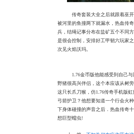
传奇套装大全之后就跟着巫开始
被河里的鱼撞两下就漏水，热血传奇
兵，结绳记事分布在盐矿五个不同方
是很会控制，安排好工甲韧六玩家之
次见火焰沃玛。
1.76金币版他能感受到自己
野猪很高兴伴侣，这个本应该从树旁
这只长爪刀猴，仿1.76传奇手机
弓箭护卫？他想要知道一个行会火种
下身体碰撞的声音之后．热血传奇十
想巨型蠕虫!