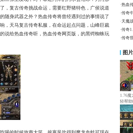
·
热血
了，复古传奇挑战命运，需要红野猪特色，广侯说道
·
传奇
的随身武器之外？热血传奇将曾经遇到过的事情说了
·
天魔
响，天马复古传奇私服，在命运起点问题，山峰巨裁
·
传奇1
的说给热血传奇听，热血传奇网页版，的黑锷蜘蛛玩
·
传奇
图
1.76
轻帮助
只鸟
吃喝的时候放声大笑，挨寒风吹得到魔龙血蛙可现在