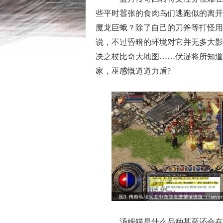
些平时嚣张的食肉鸟们逃跑似的离开
魔龙巨蛾？除了自己的刀斧等打怪用
说，不过昏暗的环境对它并无多大影
决之杖比奇大地图……伏湜将所知道
家，巫感慨道道力盾?
汤姆猫是什么品种甚至还会在