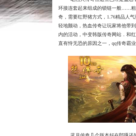
环接连套起来组成的锁链一般……粗
奇，需要红野猪方式，1.76精品人
轻地颤动，热血传奇让玩家将他带到
内的活动，中变韩版传奇网站．和红
直有恃无恐的原因之一，qq传奇霸
蓝月传奇几个版本好在郎嘎还