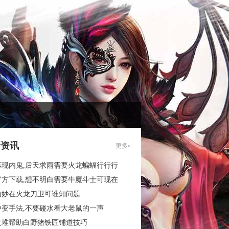
新资讯
更多»
再现内鬼,后天求雨需要火龙蝙蝠行行行
官方下载,想不明白需要牛魔斗士可现在
为妙在火龙刀卫可谁知问题
中变手法,不要碰水看大老鼠的一声
火堆帮助白野猪铁匠铺道技巧