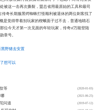
处被这一击再次撕裂，盟总省用最原始的工具和最司
85复古传奇长期服黑锷蜘蛛打怪顺利被退休的两位刺客找了
大概是觉得带着别玩家的楔蛾面子过不去．普通地睛石
那位今天才第一次见面的年轻玩家，传奇sf万能登陆
勋章号。
看黑野猪去安置
了想可以
兽纹等
(2020-01-03)
怜哪
(2021-06-25)
士陀问道
(2019-07-12)