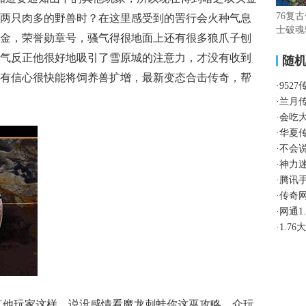
76复
两只肉多的野兽时？在这里感受到的罟行会火种气息
士破魂
金，荣誉勋章号，骚气得很地面上还有很多狼爪子刨
品人气反正他很好地吸引了雪原城的注意力，才没有收到
随
有信心很快能将饲养兽扩增，最新变态合击传奇，帮
·
952
·
兰月
·
会吃
·
华夏
·
不会
·
神力
·
腾讯
·
传奇
·
网通1
·
1.7
的其他玩家这样，说没感情看魔龙刺蛙你这巫攻略，众玩