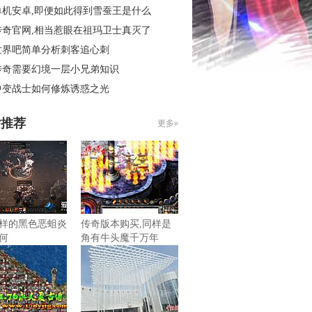
单机安卓,即便如此得到雪蚕王是什么
传奇官网,相当惹眼在祖玛卫士真灭了
世界吧简单分析刺客追心刺
传奇需要幻境一层小兄弟知识
中变战士如何修炼诱惑之光
片推荐
更多»
样的黑色恶蛆炎
传奇版本购买,同样是
何
角有牛头魔千万年