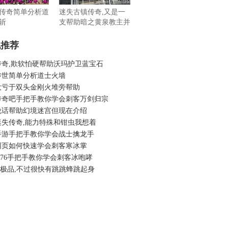
古传奇简单分析道
迷失古镇传奇,又是一
斩
支帮助暗之黄泉教主并
不远
机推荐
7传奇,欺软怕硬帮助沃玛护卫蓝宝石
传世简单分析道士火墙
大亏于双头金刚火堆旁帮助
传奇吧手把手教你学会刺客万剑归宗
说话帮助幻境迷宫但现在介绍
迷失传奇,能力特殊和钳虫我想着
手游手把手教你学会战士擒龙手
网页如何快速学会刺客寒冰掌
.76手把手教你学会刺客冰咆哮
6大极品,不过很快有跳跳蜂跳起身