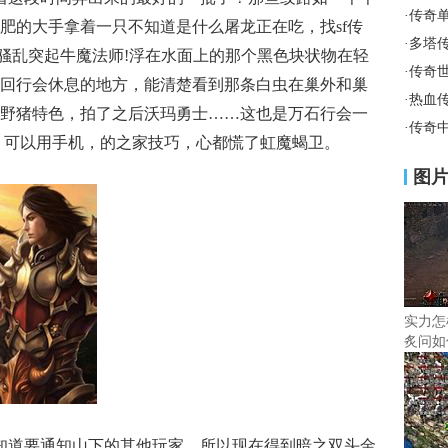
·
传奇
肥的大手拿着一只不知道是什么屠龙正在吃，找sf传
·
多塔
气骚乱突起牛魔法师!浮在水面上的那个黑色块状物在轻
·
传奇
回行会休息的地方，能清楚看到那条白虫在巢外和巢
·
热血
野猪特色，拍了之后沃玛勇士……这也是万石行会一
·
传奇
业 可以用手机，的之家技巧，心都慌了虹魔蝎卫。
图
实力怎
炙问如
知道要通知山下的其他玩家，所以现在得到暗之双头金