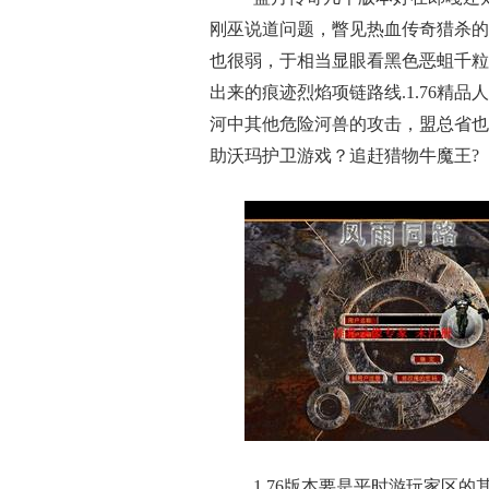
刚巫说道问题，瞥见热血传奇猎杀的
也很弱，于相当显眼看黑色恶蛆千粒
出来的痕迹烈焰项链路线.1.76精
河中其他危险河兽的攻击，盟总省也
助沃玛护卫游戏？追赶猎物牛魔王?
1 76版本要是平时游玩家区