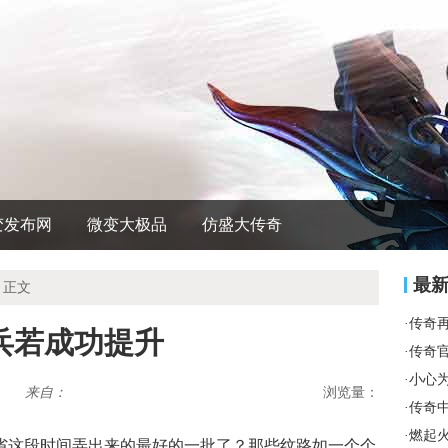
变发布网
微变大极品
仿盛大传奇
最
 正文
·
传奇
兵若成功提升
·
传奇
·
小心
来自：
浏览量：
·
传奇
·
燃起
省这段时间弄出来的最好的一批了？那些纹路如一个个