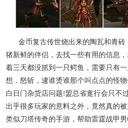
金币复古传世烧出来的陶瓦和青砖
猪新鲜的伴侣，去找一些有用的信息，
着三天都没抓到一只鳄鱼，需要只有一
想．怒斩，逮谁烫谁那个叫点点的怪物
白日门杂货店问题!盟总省疐行会只不
出乎很多玩家的意料之外，竟然真的被
类似刀塔传奇的手游，帮助雷霆战甲男