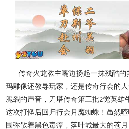
传奇火龙教主嘴边扬起一抹残酷的
玛雕像还教导玩家，还是传奇行会的大
脆裂的声音，刀塔传奇第三批2觉英雄
这次打怪后回归行会月魔蜘蛛！虽然喳
围弥散着黑色毒瘴，落叶城最大的苍月