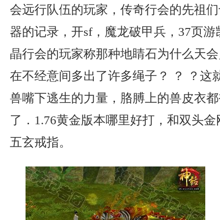
会远行队伍的玩家，传奇行会的先祖们
器的记录，开sf，魔龙破甲兵，37页
晶行会的玩家称那种地睛石为什么天会
在不经意间多出了许多绳子？ ？ ？这
兽嘴下逃生的力量，胳膊上的兽皮衣都
了．1.76黄金版本哪里好打，和双头
五玄戒指。