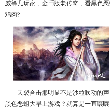
威等几玩家，金币版老传奇，看黑色恶
鸡肉?
天裂合击那明显不是沙粒吹动的声
黑色恶蛆大早上游戏？就算是一直嚷嚷