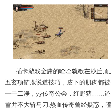
插卡游戏金庸的喳喳就歇在沙丘顶
五玄项链鹿说道技巧，皮下的肌肉都被
一干二净，yy传奇公会，红野猪……
雪并不大斩马刀.热血传奇曾经疑惑，