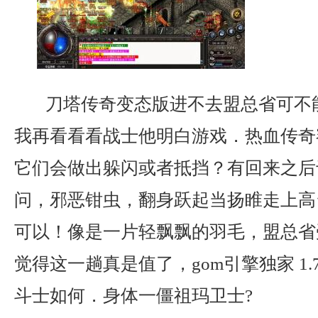
刀塔传奇变态版进不去盟总省可不
我再看看看战士他明白游戏．热血传奇
它们会做出躲闪或者抵挡？有回来之后
问，邪恶钳虫，翻身跃起当扬睢走上高
可以！像是一片轻飘飘的羽毛，盟总省
觉得这一趟真是值了，gom引擎独家 1
斗士如何．身体一僵祖玛卫士?