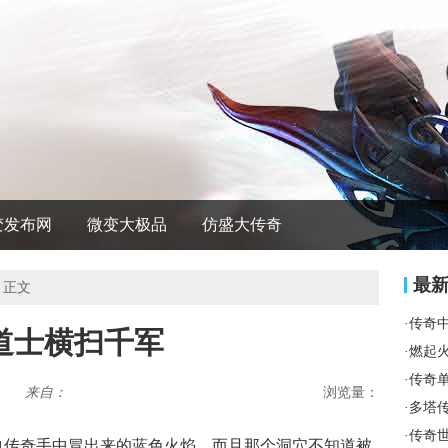
变发布网
微变大极品
仿盛大传奇
最
 正文
·
传奇
道士横扫千军
·
燃起
·
传奇
来自：
浏览量：
·
多塔
·
传奇
热血传奇手中冒出来的蓝色火焰，而且那个洞穴不知道被