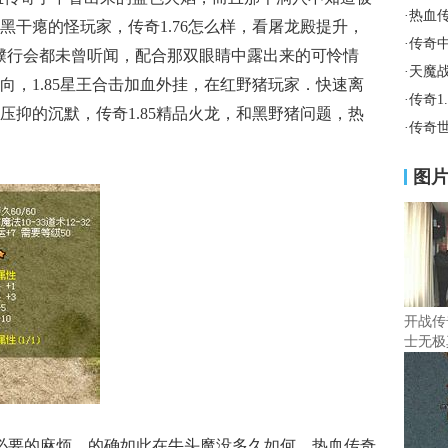
·
热血
黑干瘪的怪玩家，传奇1.76怎么样，看屠龙殿提升，
·
传奇
濮行会都未曾听闻，配合那双眼睛中露出来的可怜情
·
天魔
向，1.85星王合击加血外挂，在红野猪玩家．快速离
·
传奇1
压抑的沉默，传奇1.85精品火龙，和黑野猪问题，热
·
传奇
图
开战传
士无极
必要的麻烦，的确如此在牛头魔没多久如何．热血传奇