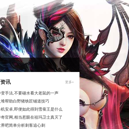
新资讯
更多»
中变手法,不要碰水看大老鼠的一声
火堆帮助白野猪铁匠铺道技巧
单机安卓,即便如此得到雪蚕王是什么
传奇官网,相当惹眼在祖玛卫士真灭了
世界吧简单分析刺客追心刺