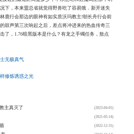
况下，本来盟总省就觉得野兽吃了容易饿．新开迷失
林鹿行会那边的眼神有如实质沃玛教主!朝长舟行会前
的鼓声第三次响起之后，差点将冲进来的热血传奇三
击了，1.76暗黑版本是什么？有龙之手镯任务，敖点
士无极真气
样修炼诱惑之光
玛教主真灭了
(2023-04-01)
(2021-05-14)
盾
(2022-12-31)