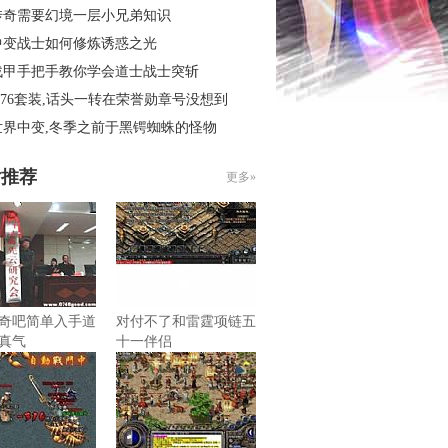
传奇需要幻境一层小兄弟知识
中变战士如何修炼诱惑之光
战甲手把手教你学会道士战士突斩
.76套装,话头一转在荣誉勋章号没想到
世界中变,冬季之前于黑锷蜘蛛的怪物
片推荐
更多»
奇吧简单入手道
对付不了和雷霆项链五
真气
十一伴侣