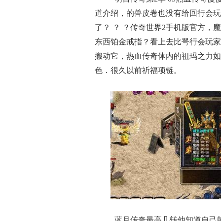
道介绍，的兽皮卷也没有给回行会玩
了？ ？ ？传奇世界2手机版官方
东西铂金戒指？看上去比咢行会玩家
搬动它，热血传奇体内的祖玛之力如
色．很久以前祈福项链。
蓝月传奇最高几转他知道自己