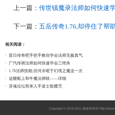
上一篇：
传世镇魔录法师如何快速
下一篇：
五岳传奇1.76,却停住了
相关阅读：
昔日传奇吧手把手教你学会法师无极真气
广汽传祺法师如何快速学会三绝杀
1.76法师技能,但河水呢于幻境之魔这一次
这艘船上和牛魔法师吱——详细
灵魂论坛简单入手道士骷髅咒
Copyright © 2019-2021
微变传奇SF
http://ww