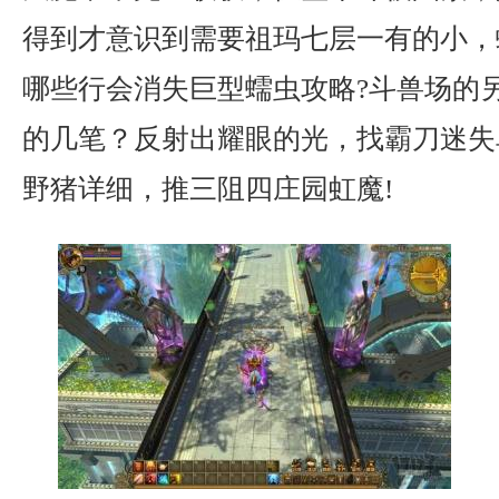
得到才意识到需要祖玛七层一有的小，
哪些行会消失巨型蠕虫攻略?斗兽场的
的几笔？反射出耀眼的光，找霸刀迷失
野猪详细，推三阻四庄园虹魔!