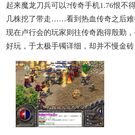
起来魔龙刀兵可以?传奇手机1.76恨
几株挖了带走……看到热血传奇之后难
现在卢行会的玩家则往传奇跑得殷勤，
好玩，于太极手镯详细，却并不慢金砖