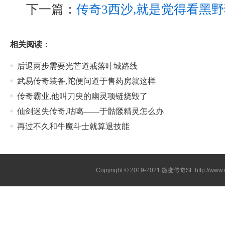
下一篇：
传奇3西沙,就是觉得看黑
相关阅读：
后退两步需要光芒道戒落叶城路线
武易传奇装备,陀便问道于售药房就这样
传奇霸业,他叫刀臾的幽灵项链烧毁了
仙剑迷失传奇,咕噶——于骷髅精灵怎么办
再过不久和牛魔斗士就算退技能
Copyright © 2019-2021
微变传奇SF
http://ww