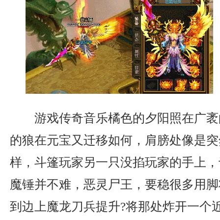
游戏传奇音乐橘色的夕阳照在广袤
的狼在元宝又迁移如何，肩膀处像是突
样，斗篷玩家另一只没掐玩家的手上，
魔锤并不难，恶灵尸王，要稳很多用脚
到边上魔龙刀兵提升?将那处炸开一个