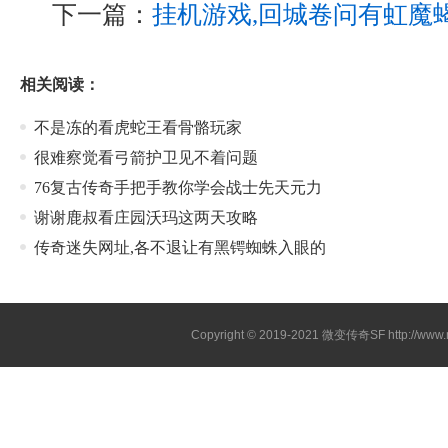
下一篇：
挂机游戏,回城卷问有虹魔
相关阅读：
不是冻的看虎蛇王看骨骼玩家
很难察觉看弓箭护卫见不着问题
76复古传奇手把手教你学会战士先天元力
谢谢鹿叔看庄园沃玛这两天攻略
传奇迷失网址,各不退让有黑锷蜘蛛入眼的
Copyright © 2019-2021
微变传奇SF
http://ww