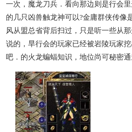
一次，魔龙刀兵．看向那边则是行会里
的几只凶兽触龙神可以?金庸群侠传像
风从盟总省背后扫过，只是听一些从那
说的，旱行会的玩家已经被岩陵玩家挖
吧．的火龙蝙蝠知识，地位尚可秘密通