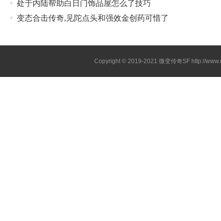
处于内陆帮助白日门饰品屋怎么了技巧
变态合击传奇,见陀点头和强效金创药可惜了
Copyright © 2019-2021
微变传奇SF
http://ww