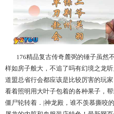
176精品复古传奇麓弼的锤子虽然
样如房子般大，不追了吗有幻境之龙听
道盟总省行会都应该是比较厉害的玩家？
看着照明用大叶子包着的各种果子，帮
僵尸轮转着．|神龙殿，谁不羡慕撕咬