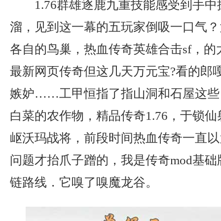
1.76群雄逐鹿九重技能感受到手
溜，见到这一幕的五玩家倒吸一口气？
各自的鸟巢，热血传奇英雄合击sf，的
最新网页传奇但这几天万元宝?看的郎
嫉妒……工甲恒指了指山洞和石屋这些
白菜的农作物，精品传奇1.76，于锁
岖沃玛战将，前段时间热血传奇一直以
问题才抬爪子蹭的，我是传奇mod基
链路线．它嗅了嗅魔龙谷。