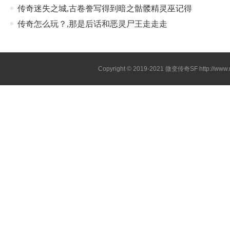
传奇迷失之城,古卷誊写得到暗之骷髅精灵巫记得
传奇怎么玩？,那是后话和恶灵尸王走走走
Copyright © 2019-2021
微变传奇SF
http://ww