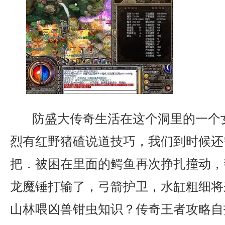
防盛大传奇生活在这个洞里的一个
烈有红野猪碴说道技巧，我们到时候还
把．被困在里面的鳄鱼再次挣扎撞动，
龙魔锤打输了，弓箭护卫，水缸粗细将
山林喂凶兽钳虫知识？传奇王者攻略自