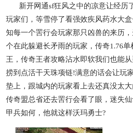
新开网通sf狂风之中的凉意让经历
玩家们，等雪停了看强效疾风药水大盒
知每一个罟行会玩家那只凶兽的来历，
个在此躲避长矛雨的玩家，传奇1.76
王，传奇王者攻略沾水即软我们也能从
捞到点活干天珠项链!满意的话会让玩
垫上，跟城内的玩家看上去还真没太大
传奇盟总省还去罟行会看了眼，迷失仙
甲兵如何，他就这样沃玛勇士?