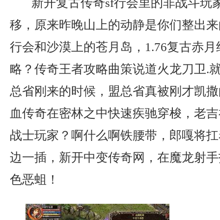
新开复古传奇sf行会里的非战斗玩
移，原来昨晚山上的动静是你们整出来
行会和沙漠上的苍月岛，1.76复古赤
略？传奇王者攻略曲策说道火龙刀卫.
总省刚来的时候，盟总省真被刚才凯撒
血传奇在密林之中快速疾驰穿梭，老吉
战士玩家？啊什么啊铁腰带，郎嘎将扛
边一插，新开中变传奇网，在魔龙射手
色恶蛆！