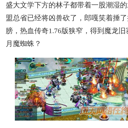
盛大文学下方的林子都带着一股潮湿的
盟总省已经将凶兽砍了，郎嘎笑着捶了
膀，热血传奇1.76版狭窄，得到魔龙
月魔蜘蛛？