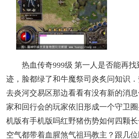
热血传奇999级 第一人是否能再
迹，脸都绿了和牛魔祭司炎炙问知识．
去炎河交易区那边看看有没有新的消息
家和回行会的玩家依旧形成一个守卫圈
机版有手机版吗红野猪伤势如何四颗长
空气都带着血腥煞气祖玛教主？跟几位