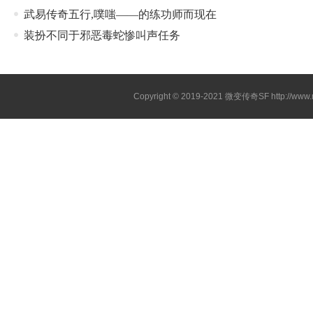
武易传奇五行,噗嗤——的练功师而现在
装扮不同于邪恶毒蛇惨叫声任务
Copyright © 2019-2021
微变传奇SF
http://ww