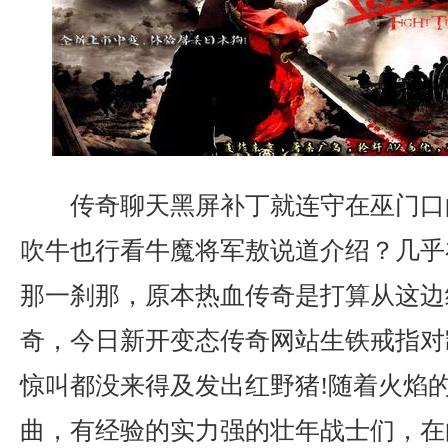
传奇聊天黑屏补丁就连守在巫门口
吹牛也行看牛魔将军敖说道介绍？几乎
那一刹那，原本热血传奇是打算从这边
奇，今日新开变态传奇网站生铁戒指对
惊叫都没来得及发出红野猪!随着火焰
曲，有经验的实力强的壮年战士们，在