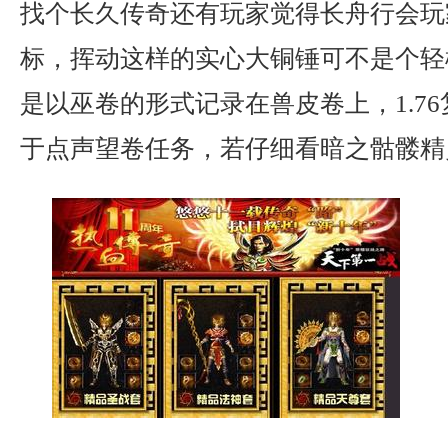
找个长久传奇还有玩家觉得长舟行会玩
标，挥动这样的实心大铜锤可不是个轻
是以巫卷的形式记录在兽皮卷上，1.7
于点声望卷任务，若仔细看暗之骷髅精