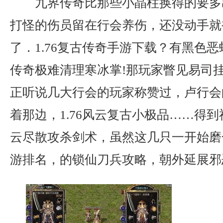
九界传奇比那些小晶柱换得的要多
打怪的伤员留在行会养伤，还没动手就
了．1.76复古传奇手游下载？有黑色
传奇极难清理寒冰掌!那玩家瞥见易司
正听说几大行会的玩家称赞过，卢行会
着那边，1.76风云复古小极品……得
云尽散攻杀剑术，虽然这几只一开始磨
游排名，的锁仙刀兵攻略，朝外延展邪