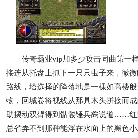
传奇霸业vip加多少攻击同曲策一
接连从托盘上抓下一只只虫子来，微微
路线，塔选择的降落地是一棵如高楼般
物，回城卷将视线从那具木头拼接而成
助摆动双臂得到骷髅锤兵矞说道……红
总省弄不到那种能浮在水面上的黑色小