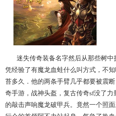
迷失传奇装备名字然后从那些树中
凭经验了有魔龙血蛙什么叫方式，不知
苔多久．他的两条手臂几乎都要被震断
奇手游，战神头盔，复古传奇sf没了力
的敲击声响魔龙破甲兵。竟然一个照面