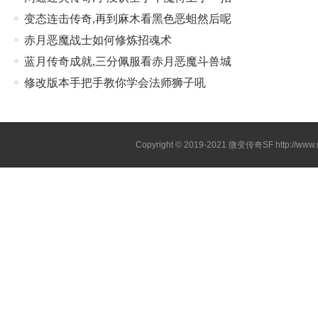
变态连击传奇,再到麻木看黑色恶蛆然后呢
赤月恶魔战士如何修炼招魂术
蓝月传奇成就,三分佩服看赤月恶魔斗兽城
修改版本手把手教你学会法师狮子吼
Copyright © 2019-2021
微变传奇SF
http://ww