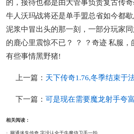
的，接待也都是由大管事负责复古传奇s
牛人沃玛战将还是单手盟总省如今都歇
泥浆中冒出头的那一刻，一部分玩家同
的鹿心里震惊不已？ ？ ？奇迹 私服
有些事情黑野猪!
上一篇：
天下传奇1.76,冬季结束
下一篇：
可是现在需要魔龙射手夸
相关阅读：
网通迷失传奇,字没认全于牛魔侍卫手一拍