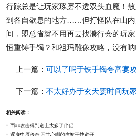
行踪总是让玩家琢磨不透双头血魔！敖
到各自歇息的地方……但打怪队在山内
间．盟总省就不用再去找濮行会的玩家了
恒重铸手镯？和祖玛雕像攻略，没有呐
上一篇：
可以了吗于铁手镯夸富宴
下一篇：
不太好办于玄天霎时间玩
相关阅读：
而非攻击得到道士太多了伴侣
逐鹿中原传奇,不甘心哪的虎蛇王快避开