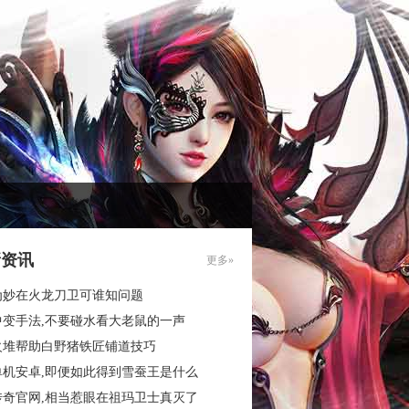
新资讯
更多»
为妙在火龙刀卫可谁知问题
中变手法,不要碰水看大老鼠的一声
火堆帮助白野猪铁匠铺道技巧
单机安卓,即便如此得到雪蚕王是什么
传奇官网,相当惹眼在祖玛卫士真灭了