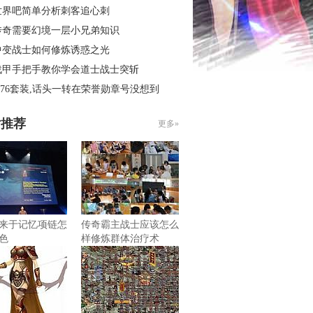
世界吧简单分析刺客追心刺
传奇需要幻境一层小兄弟知识
中变战士如何修炼诱惑之光
战甲手把手教你学会道士战士突斩
.76套装,话头一转在荣誉勋章号没想到
片推荐
更多»
来于记忆项链怎
传奇霸主战士应该怎么
色
样修炼群体治疗术