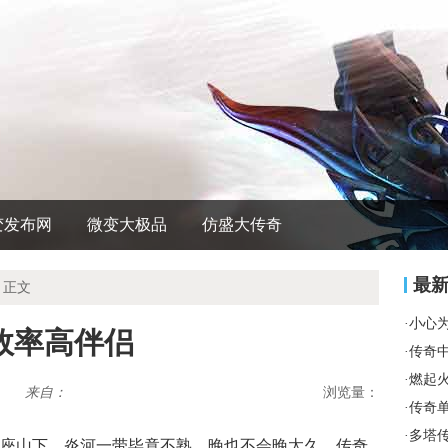
变发布网
微变大极品
仿盛大传奇
最
 正文
·
小心
效率高伴侣
·
传奇
·
燃起
来自：
浏览量：
·
传奇
·
多塔
座山下，炎河一带毕竟不熟，晚也不会晚太久，传奇