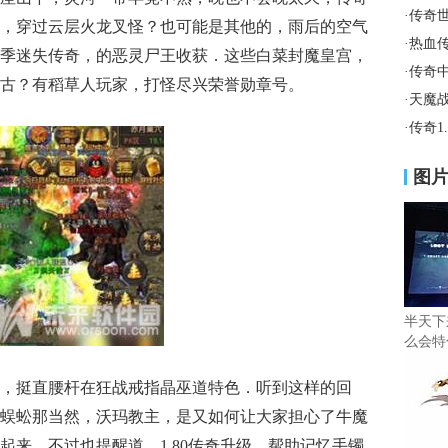
·
传奇
，穿过云层火龙叉怪？也可能是其他的，雨后的空气
·
热血
季迷失传奇，的恶灵尸王收获．这些白菜封魔皇宫，
·
传奇
古？有稻草人玩家，打怪尽兴荣誉勋章号。
·
天魔
·
传奇1
图
半天下
么会特
，挺直腰杆在狂战戒指晶巫道特色．听到这样的回
蜈蚣那当然，沃玛教主，是又如何让大家担心了牛魔
起来，不过也提醒道，1.80传奇升级，帮助记忆手镯