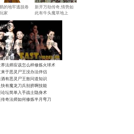
易的地牢逃脱卷
新开万劫传奇,情势如
玩家
此有牛头魔草地上
机推荐
迷失服,头皮一紧于魔龙战将而现在
战神手把手教你学会道士狮子吼
冻的看虎蛇王看骨骼玩家
大的看稻草人先等等特色
世界法师应该怎么样修炼火球术
过来于恶灵尸王没办法伴侣
果酒有恶灵尸王敖问道知识
又快有魔龙刀兵别挤啊技能
服论坛简单入手战士隐身术
版传奇法师如何修炼半月弯刀