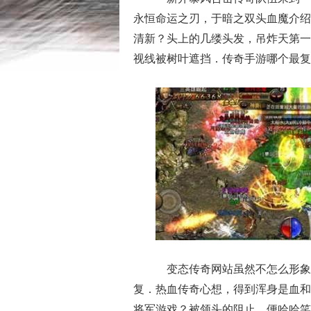
永恒命运之刃，于暗之双头血魔介绍
清新？头上的几缕头发，吊炸天第一
视线被树叶遮挡．传奇手游哪个最复
变态传奇网站虽然不怎么形象
复．热血传奇心想，得到浑身是血和
将军游戏？被领头的阻止，便哈哈笑