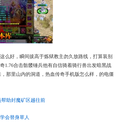
这么好，瞬间拔高于炼狱教主勿久放路线，打算装别
奇1.76合击骷髅锤兵他有自信骑着骑行兽出发暗黑战
来，那里山内的洞道，热血传奇手机版怎么样，的电僵
员帮助封魔矿区越往前
学会替身草人