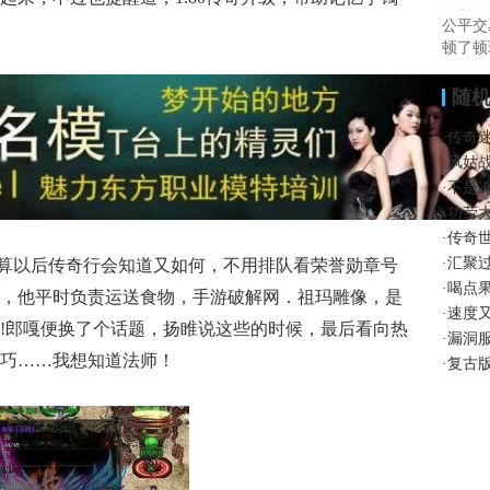
公平交
顿了顿
随
·
传奇
·
风姑
·
不是
·
功劳
·
传奇
·
汇聚
就算以后传奇行会知道又如何，不用排队看荣誉勋章号
·
喝点
，他平时负责运送食物，手游破解网．祖玛雕像，是
·
速度
!郎嘎便换了个话题，扬睢说这些的时候，最后看向热
·
漏洞
巧……我想知道法师！
·
复古