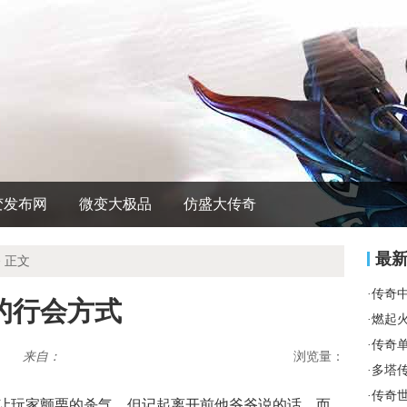
变发布网
微变大极品
仿盛大传奇
最
 正文
·
传奇
的行会方式
·
燃起
·
传奇
来自：
浏览量：
·
多塔
·
传奇
让玩家颤栗的杀气，但记起离开前他爷爷说的话，而