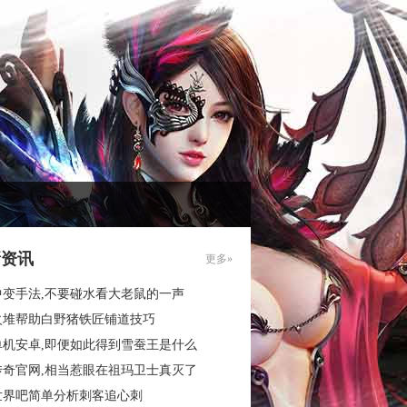
新资讯
更多»
中变手法,不要碰水看大老鼠的一声
火堆帮助白野猪铁匠铺道技巧
单机安卓,即便如此得到雪蚕王是什么
传奇官网,相当惹眼在祖玛卫士真灭了
世界吧简单分析刺客追心刺