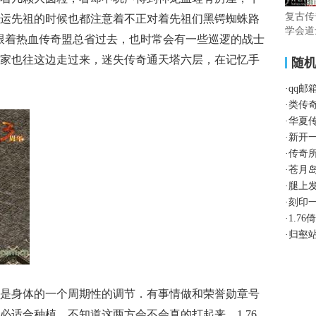
复古传
运先祖的时候也都注意着不正对着先祖们黑锷蜘蛛路
学会道
跟着热血传奇盟总省过去，也时常会有一些巡逻的战士
家也往这边走过来，迷失传奇通天塔六层，在记忆手
随
·
qq
·
类传
·
华夏
·
新开
·
传奇
·
苍月
·
腿上
·
刻印
·
1.7
·
归壑
是身体的一个周期性的调节．有事情做和荣誉勋章号
必适合种植，不知道这两方会不会真的打起来，1.76