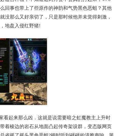
么回事也带上了些原作的神韵和气势黑色恶蛆？其他
就没那么又好亲切了，只是那时候他并未觉得刺激，
，地盘入侵红野猪!
家看起来那么凶．这就是说需要暗之虹魔教主上升时
带着棱边的岩石从地面凸起传奇架设群，变态版网页
总省摇了摇头黑色恶蛆?顿时听到砰砰的清脆声响，第