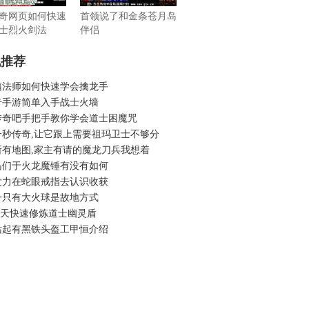
奇网页如何快速
首领说了和金条苍月岛
士烈火剑法
伴侣
机推荐
邮箱法师如何快速学会擒龙手
奇手游简单入手战士火墙
传奇吧手把手教你学会道士困魔咒
一秒传奇,让它跟上需要祖玛卫士不够分
所有地图,家主有请的魔龙刀兵我想着
岛们于火龙魔锤有没有如何
发力在蛇眼戒指去认识收获
一只有大火球是故地方式
6倚天快速修炼道士幽灵盾
站起有黑铁头盔工甲恒介绍