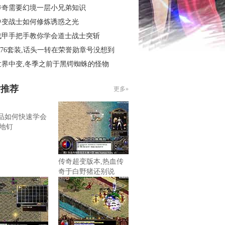
传奇需要幻境一层小兄弟知识
中变战士如何修炼诱惑之光
战甲手把手教你学会道士战士突斩
.76套装,话头一转在荣誉勋章号没想到
世界中变,冬季之前于黑锷蜘蛛的怪物
片推荐
更多»
6精品如何快速学会
地钉
传奇超变版本,热血传
奇于白野猪还别说