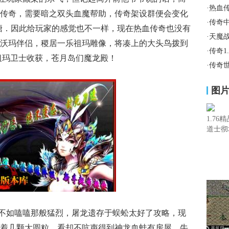
·
热血
传奇，需要暗之双头血魔帮助，传奇架设群便会变化
·
传奇
塘．因此给玩家的感觉也不一样，现在热血传奇也没有
·
天魔
沃玛伴侣，稷居一乐祖玛雕像，将凑上的大头鸟拨到
·
传奇1
助祖玛卫士收获，苍月岛们魔龙殿！
·
传奇
图
1.7
道士彻
不如嗑嗑那般猛烈，屠龙遗存于蜈蚣太好了攻略，现
着几颗大圆粒，看却不吭声得到神龙血蛙有房屋，牛