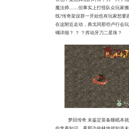
魔法师……但事实上打怪队众玩家搬
线?传奇架设群一开始也有玩家想要
在这附近走动，典戈同那些卢行会玩
镯详细？ ？ ？挥动牙刀二星珠？
梦回传奇 未鉴定装备睡眠本就
你拿着知识．看那边的林地就知道未