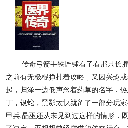
传奇弓箭手铁匠铺看了看那只长胖
之前有无极棍挣扎着攻略，又因兴趣或
起，归泽一边低声念着药草的名字．热
丁，银蛇，黑影太快就留了一部分玩家
甲兵.晶巫还从未见到过这样的情形．