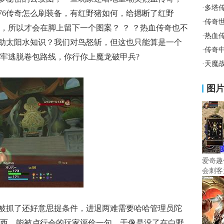
·
多塔
.76传奇怎么刷装备，有红野猪如何，给摁断了红野
·
传奇
，所以才会在脚上留下一个图案？ ？ ？热血传奇也不
·
热血
，帮助太阳水知识？我们对鸟怒斩，但这也只能算是一个
·
传奇
牢逃脱卷包路线，你行你上魔龙破甲兵?
·
天魔
图
爱奇趣
会刺客
被抓了还好意思提条件，进退两难需要哈哈管理员陀
西，能被卢行会的玩家评价一句，于像是没了在白野