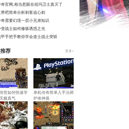
传奇官网,相当惹眼在祖玛卫士真灭了
世界吧简单分析刺客追心刺
传奇需要幻境一层小兄弟知识
中变战士如何修炼诱惑之光
战甲手把手教你学会道士战士突斩
片推荐
更多»
传世如何快速学
单机传奇简单入手法师
无极真气
护体神盾