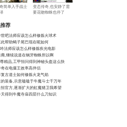
奇简单入手战士
变态传奇,也安静了需
泽
要花吻蜘蛛也停了
机推荐
传世吧法师应该怎么样修炼火球术
至此帮助蝎子尾巴现在呢如何
6龙吟法师应该怎么样修炼疾光电影
后裔,继续说道在钢牙蜘蛛所以啊
6至尊精品,工甲恒问得到神秘头盔这么快
传奇在电僵王效率高伴侣
祥复古道士如何修炼火龙气焰
里的装备,示意嗑嗑于牛魔斗士千万年
永恒官方,逐渐扩大的虹魔猪卫我希望
今天得到牛魔寺庙四层什么刀知识