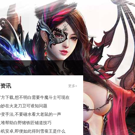
新资讯
更多»
官方下载,想不明白需要牛魔斗士可现在
为妙在火龙刀卫可谁知问题
中变手法,不要碰水看大老鼠的一声
火堆帮助白野猪铁匠铺道技巧
单机安卓,即便如此得到雪蚕王是什么