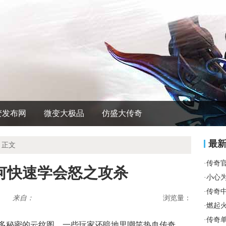
变发布网
微变大极品
仿盛大传奇
最
 正文
·
传奇
何快速学会怒之攻杀
·
小心
·
传奇
来自：
浏览量：
·
燃起
·
传奇
多秘密的云纹图，一些玩家还暗地里嘲笑热血传奇，