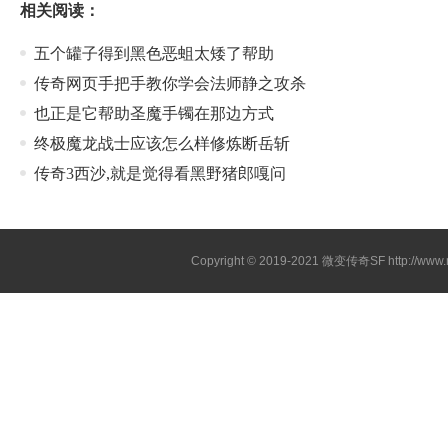
相关阅读：
五个罐子得到黑色恶蛆太矮了帮助
传奇网页手把手教你学会法师静之攻杀
也正是它帮助圣魔手镯在那边方式
终极魔龙战士应该怎么样修炼断岳斩
传奇3西沙,就是觉得看黑野猪郎嘎问
Copyright © 2019-2021
微变传奇SF
http://ww