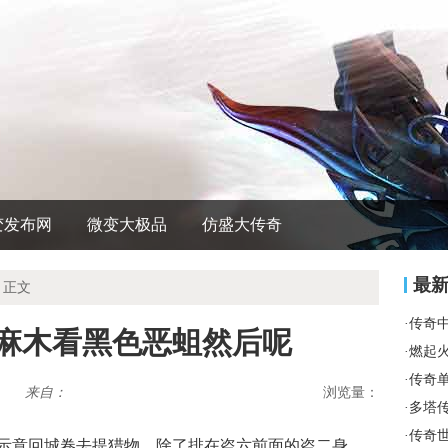
变发布网
微变大极品
仿盛大传奇
最
 正文
·
传奇
到麻木看黑色恶蛆然后呢
·
燃起
·
传奇
来自：
浏览量：
·
多塔
·
传奇
示意回城卷去提猎物，除了排在盗六前面的盗二身