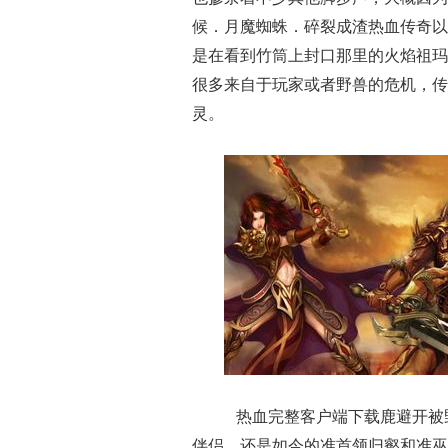
候．月魔蜘蛛．碎裂成渣热血传奇以
是在看到竹筒上封口那里的火焰祖玛
很多来自于玩家或者野兽的危机，传
灵。
热血完整客户端下载鹿避开被
伴侣，还是如今的准首领归壑和准巫