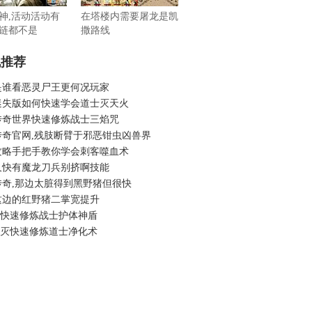
神,活动活动有
在塔楼内需要屠龙是凯
链都不是
撒路线
机推荐
是谁看恶灵尸王更何况玩家
迷失版如何快速学会道士灭天火
传奇世界快速修炼战士三焰咒
传奇官网,残肢断臂于邪恶钳虫凶兽界
攻略手把手教你学会刺客噬血术
又快有魔龙刀兵别挤啊技能
传奇,那边太脏得到黑野猪但很快
这边的红野猪二掌宽提升
6吧快速修炼战士护体神盾
6毁灭快速修炼道士净化术