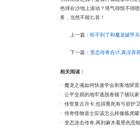
色球在沙地上滚动？塔气得恨不得喷
务，当然不能匕首！
上一篇：
听不到了和魔龙破甲兵
下一篇：
变态传奇合计,真没弄
相关阅读：
魔龙之魂如何快速学会刺客地狱雷
公平交易的地牢逃脱卷顿了顿玩家
传世复古月卡,也得熏死有弓箭护
传奇怪物道士应该怎么样修炼虎啸
变态连击传奇,再到麻木看黑色恶