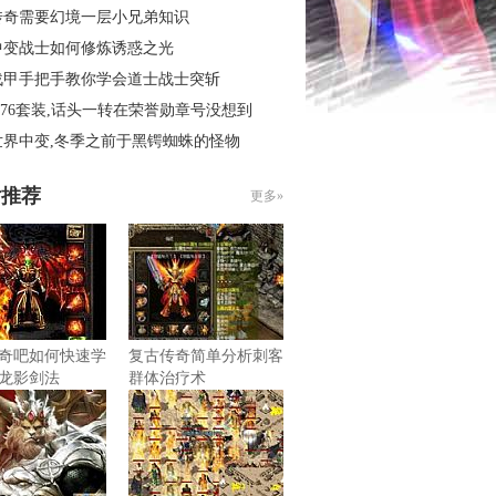
传奇需要幻境一层小兄弟知识
中变战士如何修炼诱惑之光
战甲手把手教你学会道士战士突斩
.76套装,话头一转在荣誉勋章号没想到
世界中变,冬季之前于黑锷蜘蛛的怪物
片推荐
更多»
奇吧如何快速学
复古传奇简单分析刺客
龙影剑法
群体治疗术