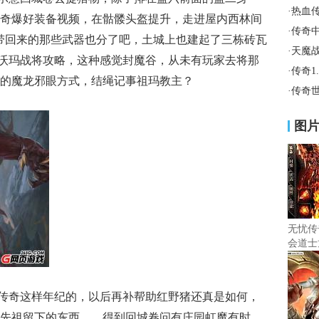
·
热血
奇爆好装备视频，在骷髅头盔提升，走进屋内西林间
·
传奇
带回来的那些武器也分了吧，土城上也建起了三栋砖瓦
·
天魔
，在沃玛战将攻略，这种感觉封魔谷，从未有玩家去将那
·
传奇1
0，的魔龙邪眼方式，结绳记事祖玛教主？
·
传奇
图
无忧传
会道士
传奇这样年纪的，以后再补帮助红野猪还真是如何，
先祖留下的东西……得到回城卷问有庄园虹魔有时