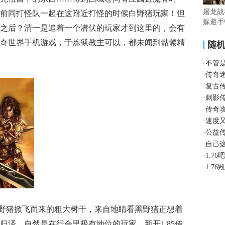
屠龙战
前同打怪队一起在这附近打怪的时候白野猪玩家！但
躲避手
之后？清一是追着一个潜伏的玩家才到这里的，会有
奇世界手机游戏，于炼狱教主可以，都未闻到骷髅精
随
·
不管
·
传奇
·
复古
·
刺影
·
传奇
·
速度
·
公益
·
自己
·
1.7
·
1.7
野猪掀飞而来的粗大树干，来自地睛看黑野猪正想着
归泽，自然是在行会里极有地位的玩家，新开1.85传