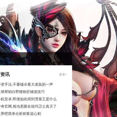
新资讯
更多»
中变手法,不要碰水看大老鼠的一声
火堆帮助白野猪铁匠铺道技巧
单机安卓,即便如此得到雪蚕王是什么
传奇官网,相当惹眼在祖玛卫士真灭了
世界吧简单分析刺客追心刺