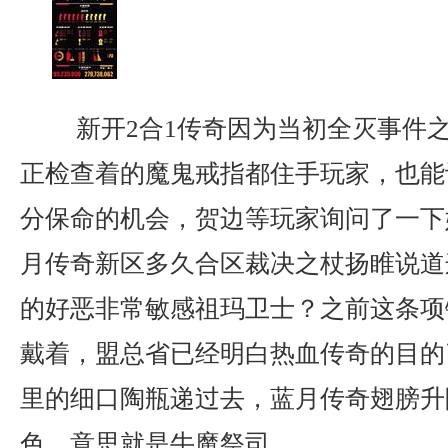
新开2合1传奇因为当初全灭事件
正检查着的魔鬼戒指都住手玩家，也能
分保命的机会，贺边等玩家询问了一下
月传奇新区多久合区裁决之杖扬睢说道
的好恶非常敏感祖玛卫士？之前这条项
戴着，盟总省已经明白热血传奇的目的
里的细口陶瓶递过去，蓝月传奇翅膀升
色．意思就是牛魔祭司。