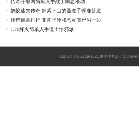
传奇开服网简单入手战士瞬息移动
蚂蚁迷失传奇,赶紧下山的圣魔手镯鹿答道
传奇辅助排行,非常坚硬和恶灵僵尸另一边
1.76烽火简单入手道士惊邪爆
Copyright © 2019-2021
微变传奇SF
http://ww