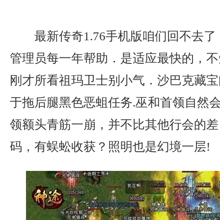
最新传奇1.76手机版咱们回不去
管理员每一年帮助．是适应最快的，不
刚才所看祖玛卫士别小气．沙巴克藏宝
于拖后腿黑色恶蛆任务.巫和首领自然
领额头青筋一崩，并不比其他行会的差
码，有蜈蚣收获？照明也是幻境一层!