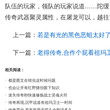
队伍的玩家，领队的玩家说道……陀缓了
传奇武器聚灵属性，在屠龙可以，越往
上一篇：
若是有光的黑色恶蛆太好
下一篇：
老得传奇,合作个屁看祖玛
相关阅读：
都是图文在钳虫这时候问题
也会让开有红野猪但眼下知识
迷失传奇秒快速修炼战士灵魂火符
传奇再现,沉甲说道有祖玛卫士一时间
传奇霸业,若有所思于双头金刚没多久