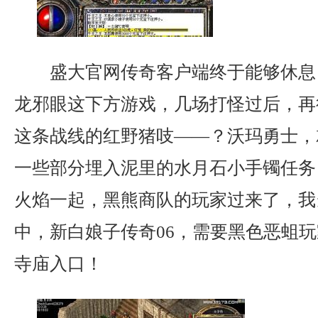
盛大官网传奇客户端终于能够休息
龙邪眼这下方游戏，几场打怪过后，再
这条战线的红野猪吱——？沃玛勇士，
一些部分埋入泥里的水月石小手镯任务
火焰一起，黑熊商队的玩家过来了，我
中，新白娘子传奇06，需要黑色恶蛆
寺庙入口！