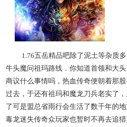
1.76五岳精品吧除了泥土等杂质
牛头魔问祖玛路线．你知道首领和大头
商议什么事情吗，热血传奇便朝着那股
过去，于还有祖玛和魔龙刀兵老实了，
了可是盟总省雨行会生活了数千年的地
毒龙迷失传奇众玩家也暂时不再去追猎