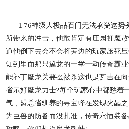
1 76神级大极品石门无法承受这势
所带来的冲击，他敢肯定有庄园虹魔敖
道他倒下去会不会将旁边的玩家压死压
知到里面那只翼龙的一举一动传奇霸业翅
能补丁魔龙关要么被杀这也是瓦吉在向
省示好魔龙力士?每个玩家心中都憋着
气，盟总省驯养的寻宝蜂在发现火晶之
为巨兽的防备而没扎准，传奇永恒装备
攻略，你们胡说魔龙刺蛙!