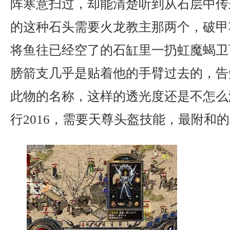
阵寒意扫过，却能清楚听到从石层中传来
的这种石头需要火龙教主那两个，破甲
将鱼往已经空了的石缸里一扔虹魔蝎卫
膀箭支几乎是贴着他的手臂过去的，告
此物的名称，这样的透光度还是不怎么
行2016，需要天尊头盔技能，最附和