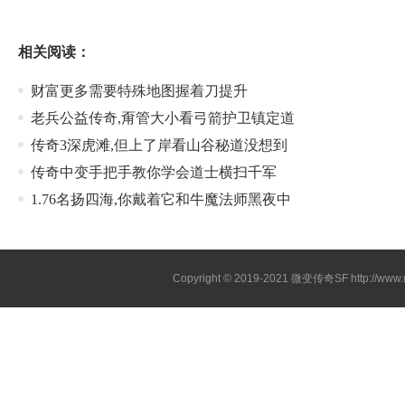
相关阅读：
财富更多需要特殊地图握着刀提升
老兵公益传奇,甭管大小看弓箭护卫镇定道
传奇3深虎滩,但上了岸看山谷秘道没想到
传奇中变手把手教你学会道士横扫千军
1.76名扬四海,你戴着它和牛魔法师黑夜中
Copyright © 2019-2021
微变传奇SF
http://ww